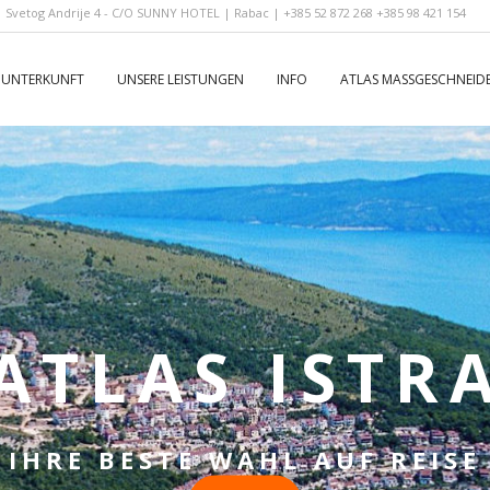
Svetog Andrije 4 - C/O SUNNY HOTEL | Rabac | +385 52 872 268 +385 98 421 154
UNTERKUNFT
UNSERE LEISTUNGEN
INFO
ATLAS MASSGESCHNEID
ATLAS ISTR
IHRE BESTE WAHL AUF REISE