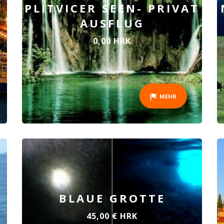
PLITVICER SEEN- PRIVAT
AUSFLUG
0,00 HRK
MEHR
BLAUE GROTTE
45,00 € HRK