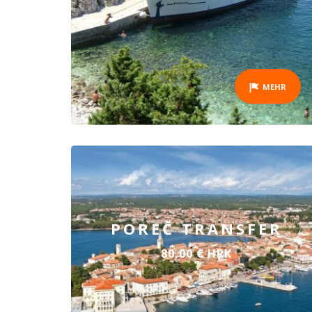
MEHR
POREČ TRANSFER
80,00 € HRK