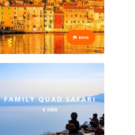
MEHR
FAMILY QUAD SAFARI
€ HRK