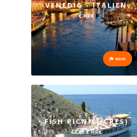
VENEDIG - ITALIEN
€ HRK
MEHR
FISH PICNIC (CRES)
44,00 € HRK