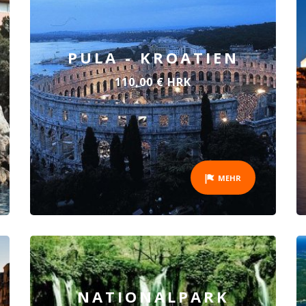
PULA - KROATIEN
110,00 € HRK
MEHR
NATIONALPARK