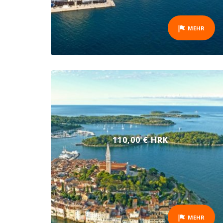
MEHR
110,00 € HRK
MEHR