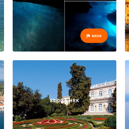
MEHR
80,00 € HRK